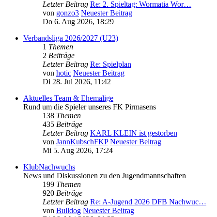
Letzter Beitrag
Re: 2. Spieltag: Wormatia Wor…
von
gonzo3
Neuester Beitrag
Do 6. Aug 2026, 18:29
Verbandsliga 2026/2027 (U23)
1
Themen
2
Beiträge
Letzter Beitrag
Re: Spielplan
von
hotic
Neuester Beitrag
Di 28. Jul 2026, 11:42
Aktuelles Team & Ehemalige
Rund um die Spieler unseres FK Pirmasens
138
Themen
435
Beiträge
Letzter Beitrag
KARL KLEIN ist gestorben
von
JannKubschFKP
Neuester Beitrag
Mi 5. Aug 2026, 17:24
KlubNachwuchs
News und Diskussionen zu den Jugendmannschaften
199
Themen
920
Beiträge
Letzter Beitrag
Re: A-Jugend 2026 DFB Nachwuc…
von
Bulldog
Neuester Beitrag