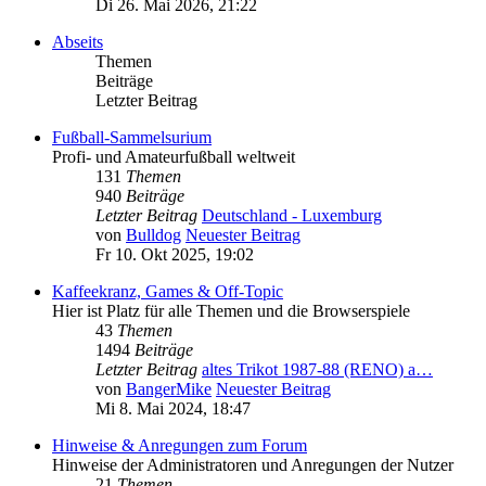
Di 26. Mai 2026, 21:22
Abseits
Themen
Beiträge
Letzter Beitrag
Fußball-Sammelsurium
Profi- und Amateurfußball weltweit
131
Themen
940
Beiträge
Letzter Beitrag
Deutschland - Luxemburg
von
Bulldog
Neuester Beitrag
Fr 10. Okt 2025, 19:02
Kaffeekranz, Games & Off-Topic
Hier ist Platz für alle Themen und die Browserspiele
43
Themen
1494
Beiträge
Letzter Beitrag
altes Trikot 1987-88 (RENO) a…
von
BangerMike
Neuester Beitrag
Mi 8. Mai 2024, 18:47
Hinweise & Anregungen zum Forum
Hinweise der Administratoren und Anregungen der Nutzer
21
Themen