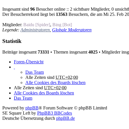
Insgesamt sind
96
Besucher online :: 2 sichtbare Mitglieder, 0 unsich
Der Besucherrekord liegt bei
13563
Besuchern, die am Mi 25. Feb 202
Mitglieder:
Baidu [Spider]
,
Bing [Bot]
Legende:
Administratoren
,
Globale Moderatoren
Statistik
Beiträge insgesamt
73331
• Themen insgesamt
4025
• Mitglieder ins
Foren-Übersicht
Das Team
Alle Zeiten sind
UTC+02:00
Alle Cookies des Boards löschen
Alle Zeiten sind
UTC+02:00
Alle Cookies des Boards löschen
Das Team
Powered by
phpBB
® Forum Software © phpBB Limited
SE Square Left by
PhpBB3 BBCodes
Deutsche Übersetzung durch
phpBB.de