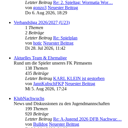
Letzter Beitrag
Re: 2. Spieltag: Wormatia Wor…
von
gonzo3
Neuester Beitrag
Do 6. Aug 2026, 18:29
Verbandsliga 2026/2027 (U23)
1
Themen
2
Beiträge
Letzter Beitrag
Re: Spielplan
von
hotic
Neuester Beitrag
Di 28. Jul 2026, 11:42
Aktuelles Team & Ehemalige
Rund um die Spieler unseres FK Pirmasens
138
Themen
435
Beiträge
Letzter Beitrag
KARL KLEIN ist gestorben
von
JannKubschFKP
Neuester Beitrag
Mi 5. Aug 2026, 17:24
KlubNachwuchs
News und Diskussionen zu den Jugendmannschaften
199
Themen
920
Beiträge
Letzter Beitrag
Re: A-Jugend 2026 DFB Nachwuc…
von
Bulldog
Neuester Beitrag