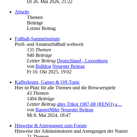
Di 26. Mai 2026, 21:22
Abseits
Themen
Beiträge
Letzter Beitrag
Fußball-Sammelsurium
Profi- und Amateurfußball weltweit
131
Themen
940
Beiträge
Letzter Beitrag
Deutschland - Luxemburg
von
Bulldog
Neuester Beitrag
Fr 10. Okt 2025, 19:02
Kaffeekranz, Games & Off-Topic
Hier ist Platz für alle Themen und die Browserspiele
43
Themen
1494
Beiträge
Letzter Beitrag
altes Trikot 1987-88 (RENO) a…
von
BangerMike
Neuester Beitrag
Mi 8. Mai 2024, 18:47
Hinweise & Anregungen zum Forum
Hinweise der Administratoren und Anregungen der Nutzer
21
Themen