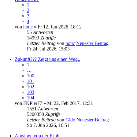
1
2
3
4
von
hotic
» Fr 12. Jun 2026, 18:12
55
Antworten
14993
Zugriffe
Letzter Beitrag
von
hotic
Neuester Beitrag
Fr 24. Jul 2026, 15:03
Zukunft??? Zeigt uns einen Weg..
1
…
100
101
102
103
104
von
FKPler77
» Mi 22. Feb 2017, 12:31
1551
Antworten
5200350
Zugriffe
Letzter Beitrag
von
Gido
Neuester Beitrag
So 7. Jun 2026, 16:51
Abgänge von der Klub