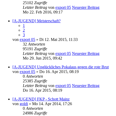
25102
Zugriffe
Letzter Beitrag
von
export 05
Neuester Beitrag
Mo 22. Feb 2016, 09:17
[A-JUGEND] Meisterschaft?
1
2
3
von
export 05
» Di 12. Mai 2015, 11:33
32
Antworten
95191
Zugriffe
Letzter Beitrag
von
export 05
Neuester Beitrag
Mo 29. Jun 2015, 09:42
[A-JUGEND] Unglückliches Pokalaus gegen die rote Brut
von
export 05
» Do 16. Apr 2015, 08:19
0
Antworten
25385
Zugriffe
Letzter Beitrag
von
export 05
Neuester Beitrag
Do 16. Apr 2015, 08:19
[A-JUGEND] FKP - Schott Mainz
von
goldi
» Mo 14. Apr 2014, 17:26
0
Antworten
24986
Zugriffe