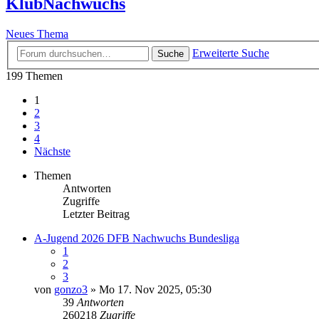
KlubNachwuchs
Neues Thema
Erweiterte Suche
Suche
199 Themen
1
2
3
4
Nächste
Themen
Antworten
Zugriffe
Letzter Beitrag
A-Jugend 2026 DFB Nachwuchs Bundesliga
1
2
3
von
gonzo3
» Mo 17. Nov 2025, 05:30
39
Antworten
260218
Zugriffe