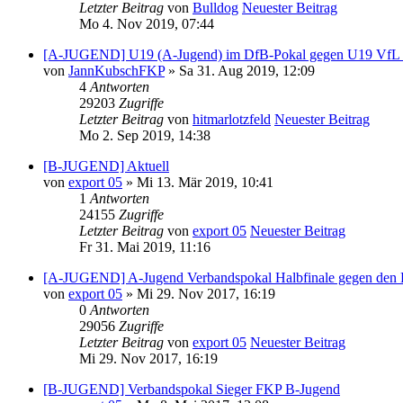
Letzter Beitrag
von
Bulldog
Neuester Beitrag
Mo 4. Nov 2019, 07:44
[A-JUGEND] U19 (A-Jugend) im DfB-Pokal gegen U19 VfL
von
JannKubschFKP
» Sa 31. Aug 2019, 12:09
4
Antworten
29203
Zugriffe
Letzter Beitrag
von
hitmarlotzfeld
Neuester Beitrag
Mo 2. Sep 2019, 14:38
[B-JUGEND] Aktuell
von
export 05
» Mi 13. Mär 2019, 10:41
1
Antworten
24155
Zugriffe
Letzter Beitrag
von
export 05
Neuester Beitrag
Fr 31. Mai 2019, 11:16
[A-JUGEND] A-Jugend Verbandspokal Halbfinale gegen den
von
export 05
» Mi 29. Nov 2017, 16:19
0
Antworten
29056
Zugriffe
Letzter Beitrag
von
export 05
Neuester Beitrag
Mi 29. Nov 2017, 16:19
[B-JUGEND] Verbandspokal Sieger FKP B-Jugend