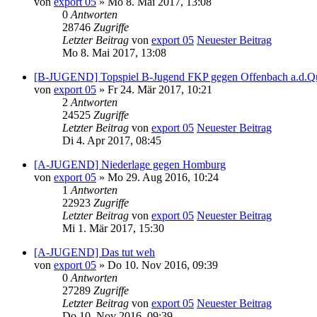
von
export 05
» Mo 8. Mai 2017, 13:08
0
Antworten
28746
Zugriffe
Letzter Beitrag
von
export 05
Neuester Beitrag
Mo 8. Mai 2017, 13:08
[B-JUGEND] Topspiel B-Jugend FKP gegen Offenbach a.d.Q
von
export 05
» Fr 24. Mär 2017, 10:21
2
Antworten
24525
Zugriffe
Letzter Beitrag
von
export 05
Neuester Beitrag
Di 4. Apr 2017, 08:45
[A-JUGEND] Niederlage gegen Homburg
von
export 05
» Mo 29. Aug 2016, 10:24
1
Antworten
22923
Zugriffe
Letzter Beitrag
von
export 05
Neuester Beitrag
Mi 1. Mär 2017, 15:30
[A-JUGEND] Das tut weh
von
export 05
» Do 10. Nov 2016, 09:39
0
Antworten
27289
Zugriffe
Letzter Beitrag
von
export 05
Neuester Beitrag
Do 10. Nov 2016, 09:39