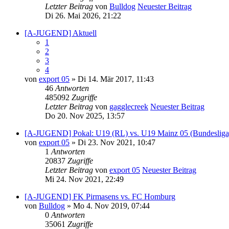
Letzter Beitrag
von
Bulldog
Neuester Beitrag
Di 26. Mai 2026, 21:22
[A-JUGEND] Aktuell
1
2
3
4
von
export 05
» Di 14. Mär 2017, 11:43
46
Antworten
485092
Zugriffe
Letzter Beitrag
von
gagglecreek
Neuester Beitrag
Do 20. Nov 2025, 13:57
[A-JUGEND] Pokal: U19 (RL) vs. U19 Mainz 05 (Bundesliga
von
export 05
» Di 23. Nov 2021, 10:47
1
Antworten
20837
Zugriffe
Letzter Beitrag
von
export 05
Neuester Beitrag
Mi 24. Nov 2021, 22:49
[A-JUGEND] FK Pirmasens vs. FC Homburg
von
Bulldog
» Mo 4. Nov 2019, 07:44
0
Antworten
35061
Zugriffe