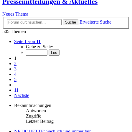
Pressemitteilungen & Aktuelles
Neues Thema
Erweiterte Suche
Suche
505 Themen
Seite
1
von
11
Gehe zu Seite:
1
2
3
4
5
…
11
Nächste
Bekanntmachungen
Antworten
Zugriffe
Letzter Beitrag
NETIQUETTE: Sachlich und immer fair