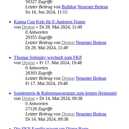
50327
Zugriffe
Letzter Beitrag
von
Bulldog
Neuester Beitrag
So 16. Jun 2024, 11:15
Kappa Cup Kids für E-Junioren-Teams
von
Destop
» Di 28. Mai 2024, 11:49
0
Antworten
29355
Zugriffe
Letzter Beitrag
von
Destop
Neuester Beitrag
Di 28. Mai 2024, 11:49
Thomas Selensky wechselt zum FKP
von
Destop
» Fr 17. Mai 2024, 19:48
0
Antworten
28393
Zugriffe
Letzter Beitrag
von
Destop
Neuester Beitrag
Fr 17. Mai 2024, 19:48
Sonderpreis & Rahmenprogramm zum letzten Heimspiel
von
Destop
» Di 14. Mai 2024, 09:38
0
Antworten
27128
Zugriffe
Letzter Beitrag
von
Destop
Neuester Beitrag
Di 14. Mai 2024, 09:38
Die FKP-Familie trauert um Dieter Bopp