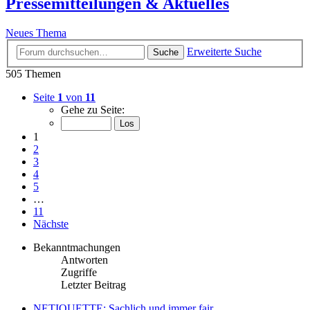
Pressemitteilungen & Aktuelles
Neues Thema
Erweiterte Suche
Suche
505 Themen
Seite
1
von
11
Gehe zu Seite:
1
2
3
4
5
…
11
Nächste
Bekanntmachungen
Antworten
Zugriffe
Letzter Beitrag
NETIQUETTE: Sachlich und immer fair