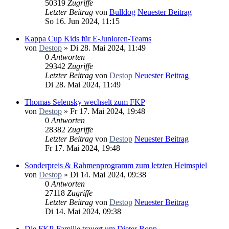
50319
Zugriffe
Letzter Beitrag
von
Bulldog
Neuester Beitrag
So 16. Jun 2024, 11:15
Kappa Cup Kids für E-Junioren-Teams
von
Destop
» Di 28. Mai 2024, 11:49
0
Antworten
29342
Zugriffe
Letzter Beitrag
von
Destop
Neuester Beitrag
Di 28. Mai 2024, 11:49
Thomas Selensky wechselt zum FKP
von
Destop
» Fr 17. Mai 2024, 19:48
0
Antworten
28382
Zugriffe
Letzter Beitrag
von
Destop
Neuester Beitrag
Fr 17. Mai 2024, 19:48
Sonderpreis & Rahmenprogramm zum letzten Heimspiel
von
Destop
» Di 14. Mai 2024, 09:38
0
Antworten
27118
Zugriffe
Letzter Beitrag
von
Destop
Neuester Beitrag
Di 14. Mai 2024, 09:38
Die FKP-Familie trauert um Dieter Bopp