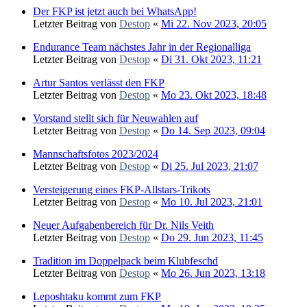
Der FKP ist jetzt auch bei WhatsApp!
Letzter Beitrag von
Destop
«
Mi 22. Nov 2023, 20:05
Endurance Team nächstes Jahr in der Regionalliga
Letzter Beitrag von
Destop
«
Di 31. Okt 2023, 11:21
Artur Santos verlässt den FKP
Letzter Beitrag von
Destop
«
Mo 23. Okt 2023, 18:48
Vorstand stellt sich für Neuwahlen auf
Letzter Beitrag von
Destop
«
Do 14. Sep 2023, 09:04
Mannschaftsfotos 2023/2024
Letzter Beitrag von
Destop
«
Di 25. Jul 2023, 21:07
Versteigerung eines FKP-Allstars-Trikots
Letzter Beitrag von
Destop
«
Mo 10. Jul 2023, 21:01
Neuer Aufgabenbereich für Dr. Nils Veith
Letzter Beitrag von
Destop
«
Do 29. Jun 2023, 11:45
Tradition im Doppelpack beim Klubfeschd
Letzter Beitrag von
Destop
«
Mo 26. Jun 2023, 13:18
Leposhtaku kommt zum FKP