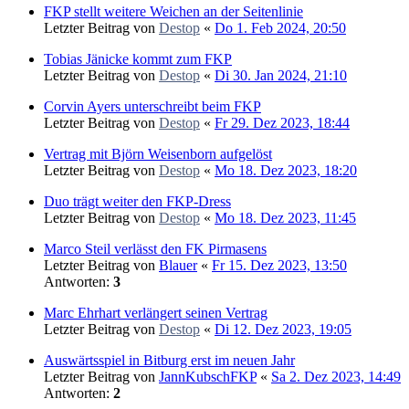
FKP stellt weitere Weichen an der Seitenlinie
Letzter Beitrag von
Destop
«
Do 1. Feb 2024, 20:50
Tobias Jänicke kommt zum FKP
Letzter Beitrag von
Destop
«
Di 30. Jan 2024, 21:10
Corvin Ayers unterschreibt beim FKP
Letzter Beitrag von
Destop
«
Fr 29. Dez 2023, 18:44
Vertrag mit Björn Weisenborn aufgelöst
Letzter Beitrag von
Destop
«
Mo 18. Dez 2023, 18:20
Duo trägt weiter den FKP-Dress
Letzter Beitrag von
Destop
«
Mo 18. Dez 2023, 11:45
Marco Steil verlässt den FK Pirmasens
Letzter Beitrag von
Blauer
«
Fr 15. Dez 2023, 13:50
Antworten:
3
Marc Ehrhart verlängert seinen Vertrag
Letzter Beitrag von
Destop
«
Di 12. Dez 2023, 19:05
Auswärtsspiel in Bitburg erst im neuen Jahr
Letzter Beitrag von
JannKubschFKP
«
Sa 2. Dez 2023, 14:49
Antworten:
2