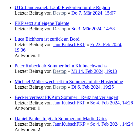
U16-Länderspiel: 1.250 Freikarten für die Region
Letzter Beitrag von
Destop
«
Do 7. Mär 2024, 15:07
FKP setzt auf eigene Talente
Letzter Beitrag von
Destop
«
So 3. Mär 2024, 14:58
Luca Eichhorn ist zurück an Bord
Letzter Beitrag von
JannKubschFKP
«
Fr 23. Feb 2024,
19:06
Antworten:
1
Peter Rubeck ab Sommer beim Klubnachwuchs
Letzter Beitrag von
Destop
«
Mi 14. Feb 2024, 19:13
Michael Müller wechselt im Sommer auf die Husterhöhe
Letzter Beitrag von
Destop
«
Di 6. Feb 2024, 19:25
Becker verlässt FKP im Sommer - Reitz hat verlängert
Letzter Beitrag von
JannKubschFKP
«
So 4. Feb 2024, 14:26
Antworten:
1
Daniel Paulus folgt ab Sommer auf Martin Gries
Letzter Beitrag von
JannKubschFKP
«
So 4. Feb 2024, 14:24
Antworten:
2