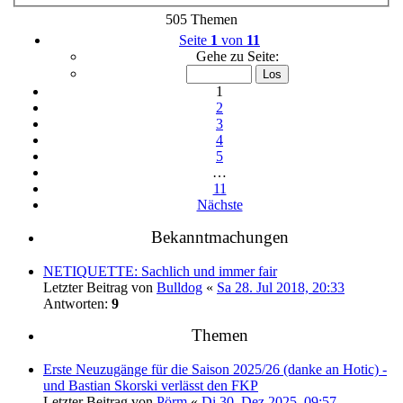
505 Themen
Seite
1
von
11
Gehe zu Seite:
1
2
3
4
5
…
11
Nächste
Bekanntmachungen
NETIQUETTE: Sachlich und immer fair
Letzter Beitrag von
Bulldog
«
Sa 28. Jul 2018, 20:33
Antworten:
9
Themen
Erste Neuzugänge für die Saison 2025/26 (danke an Hotic) -
und Bastian Skorski verlässt den FKP
Letzter Beitrag von
Pörm
«
Di 30. Dez 2025, 09:57