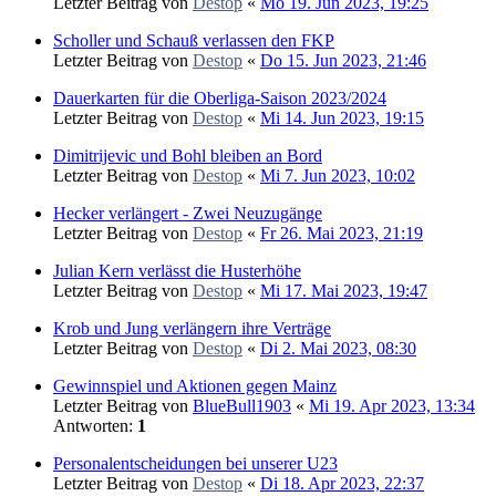
Letzter Beitrag von
Destop
«
Mo 19. Jun 2023, 19:25
Scholler und Schauß verlassen den FKP
Letzter Beitrag von
Destop
«
Do 15. Jun 2023, 21:46
Dauerkarten für die Oberliga-Saison 2023/2024
Letzter Beitrag von
Destop
«
Mi 14. Jun 2023, 19:15
Dimitrijevic und Bohl bleiben an Bord
Letzter Beitrag von
Destop
«
Mi 7. Jun 2023, 10:02
Hecker verlängert - Zwei Neuzugänge
Letzter Beitrag von
Destop
«
Fr 26. Mai 2023, 21:19
Julian Kern verlässt die Husterhöhe
Letzter Beitrag von
Destop
«
Mi 17. Mai 2023, 19:47
Krob und Jung verlängern ihre Verträge
Letzter Beitrag von
Destop
«
Di 2. Mai 2023, 08:30
Gewinnspiel und Aktionen gegen Mainz
Letzter Beitrag von
BlueBull1903
«
Mi 19. Apr 2023, 13:34
Antworten:
1
Personalentscheidungen bei unserer U23
Letzter Beitrag von
Destop
«
Di 18. Apr 2023, 22:37