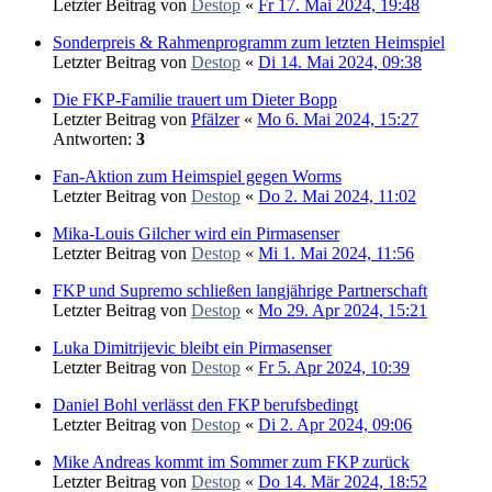
Letzter Beitrag von
Destop
«
Fr 17. Mai 2024, 19:48
Sonderpreis & Rahmenprogramm zum letzten Heimspiel
Letzter Beitrag von
Destop
«
Di 14. Mai 2024, 09:38
Die FKP-Familie trauert um Dieter Bopp
Letzter Beitrag von
Pfälzer
«
Mo 6. Mai 2024, 15:27
Antworten:
3
Fan-Aktion zum Heimspiel gegen Worms
Letzter Beitrag von
Destop
«
Do 2. Mai 2024, 11:02
Mika-Louis Gilcher wird ein Pirmasenser
Letzter Beitrag von
Destop
«
Mi 1. Mai 2024, 11:56
FKP und Supremo schließen langjährige Partnerschaft
Letzter Beitrag von
Destop
«
Mo 29. Apr 2024, 15:21
Luka Dimitrijevic bleibt ein Pirmasenser
Letzter Beitrag von
Destop
«
Fr 5. Apr 2024, 10:39
Daniel Bohl verlässt den FKP berufsbedingt
Letzter Beitrag von
Destop
«
Di 2. Apr 2024, 09:06
Mike Andreas kommt im Sommer zum FKP zurück
Letzter Beitrag von
Destop
«
Do 14. Mär 2024, 18:52