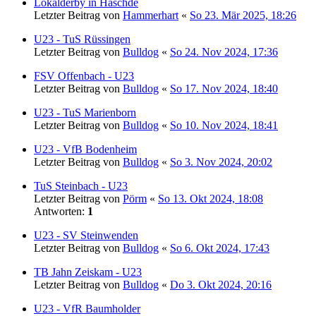
Lokalderby in Häschde
Letzter Beitrag von
Hammerhart
«
So 23. Mär 2025, 18:26
U23 - TuS Rüssingen
Letzter Beitrag von
Bulldog
«
So 24. Nov 2024, 17:36
FSV Offenbach - U23
Letzter Beitrag von
Bulldog
«
So 17. Nov 2024, 18:40
U23 - TuS Marienborn
Letzter Beitrag von
Bulldog
«
So 10. Nov 2024, 18:41
U23 - VfB Bodenheim
Letzter Beitrag von
Bulldog
«
So 3. Nov 2024, 20:02
TuS Steinbach - U23
Letzter Beitrag von
Pörm
«
So 13. Okt 2024, 18:08
Antworten:
1
U23 - SV Steinwenden
Letzter Beitrag von
Bulldog
«
So 6. Okt 2024, 17:43
TB Jahn Zeiskam - U23
Letzter Beitrag von
Bulldog
«
Do 3. Okt 2024, 20:16
U23 - VfR Baumholder