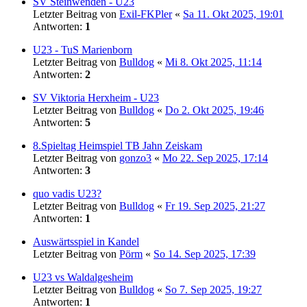
SV Steinwenden - U23
Letzter Beitrag von
Exil-FKPler
«
Sa 11. Okt 2025, 19:01
Antworten:
1
U23 - TuS Marienborn
Letzter Beitrag von
Bulldog
«
Mi 8. Okt 2025, 11:14
Antworten:
2
SV Viktoria Herxheim - U23
Letzter Beitrag von
Bulldog
«
Do 2. Okt 2025, 19:46
Antworten:
5
8.Spieltag Heimspiel TB Jahn Zeiskam
Letzter Beitrag von
gonzo3
«
Mo 22. Sep 2025, 17:14
Antworten:
3
quo vadis U23?
Letzter Beitrag von
Bulldog
«
Fr 19. Sep 2025, 21:27
Antworten:
1
Auswärtsspiel in Kandel
Letzter Beitrag von
Pörm
«
So 14. Sep 2025, 17:39
U23 vs Waldalgesheim
Letzter Beitrag von
Bulldog
«
So 7. Sep 2025, 19:27
Antworten:
1