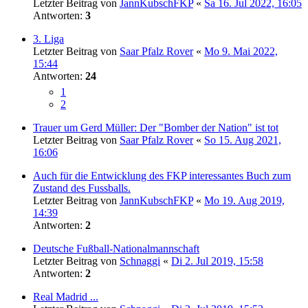
Letzter Beitrag von
JannKubschFKP
«
Sa 16. Jul 2022, 16:05
Antworten:
3
3. Liga
Letzter Beitrag von
Saar Pfalz Rover
«
Mo 9. Mai 2022,
15:44
Antworten:
24
1
2
Trauer um Gerd Müller: Der "Bomber der Nation" ist tot
Letzter Beitrag von
Saar Pfalz Rover
«
So 15. Aug 2021,
16:06
Auch für die Entwicklung des FKP interessantes Buch zum
Zustand des Fussballs.
Letzter Beitrag von
JannKubschFKP
«
Mo 19. Aug 2019,
14:39
Antworten:
2
Deutsche Fußball-Nationalmannschaft
Letzter Beitrag von
Schnaggi
«
Di 2. Jul 2019, 15:58
Antworten:
2
Real Madrid ...