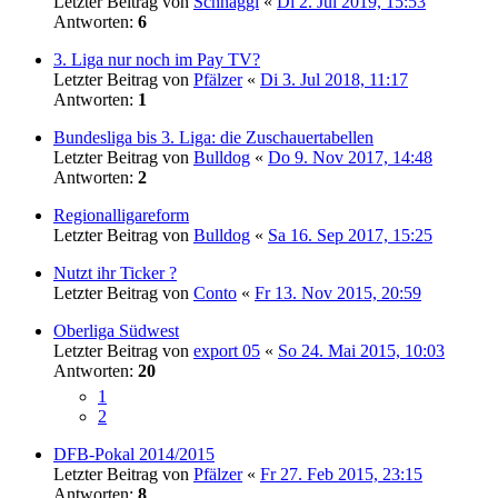
Letzter Beitrag von
Schnaggi
«
Di 2. Jul 2019, 15:53
Antworten:
6
3. Liga nur noch im Pay TV?
Letzter Beitrag von
Pfälzer
«
Di 3. Jul 2018, 11:17
Antworten:
1
Bundesliga bis 3. Liga: die Zuschauertabellen
Letzter Beitrag von
Bulldog
«
Do 9. Nov 2017, 14:48
Antworten:
2
Regionalligareform
Letzter Beitrag von
Bulldog
«
Sa 16. Sep 2017, 15:25
Nutzt ihr Ticker ?
Letzter Beitrag von
Conto
«
Fr 13. Nov 2015, 20:59
Oberliga Südwest
Letzter Beitrag von
export 05
«
So 24. Mai 2015, 10:03
Antworten:
20
1
2
DFB-Pokal 2014/2015
Letzter Beitrag von
Pfälzer
«
Fr 27. Feb 2015, 23:15
Antworten:
8