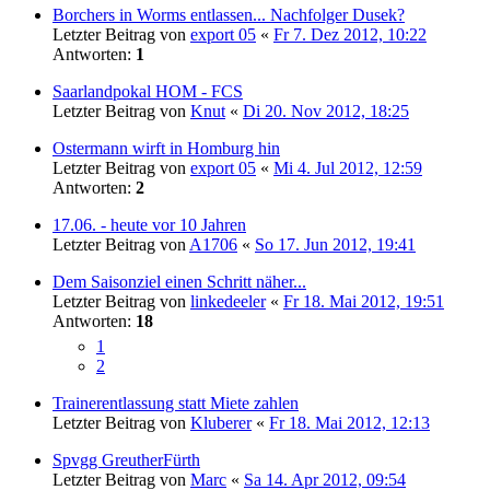
Borchers in Worms entlassen... Nachfolger Dusek?
Letzter Beitrag von
export 05
«
Fr 7. Dez 2012, 10:22
Antworten:
1
Saarlandpokal HOM - FCS
Letzter Beitrag von
Knut
«
Di 20. Nov 2012, 18:25
Ostermann wirft in Homburg hin
Letzter Beitrag von
export 05
«
Mi 4. Jul 2012, 12:59
Antworten:
2
17.06. - heute vor 10 Jahren
Letzter Beitrag von
A1706
«
So 17. Jun 2012, 19:41
Dem Saisonziel einen Schritt näher...
Letzter Beitrag von
linkedeeler
«
Fr 18. Mai 2012, 19:51
Antworten:
18
1
2
Trainerentlassung statt Miete zahlen
Letzter Beitrag von
Kluberer
«
Fr 18. Mai 2012, 12:13
Spvgg GreutherFürth
Letzter Beitrag von
Marc
«
Sa 14. Apr 2012, 09:54