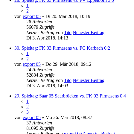
28. Spieltag: FK 03 Pirmasens vs. FV Eppelborn 3:0
1
2
von
export 05
» Di 20. Mär 2018, 10:19
26
Antworten
56079
Zugriffe
Letzter Beitrag
von
Tito
Neuester Beitrag
Di 3. Apr 2018, 14:13
30. Spieltag: FK 03 Pirmasens vs. FC Karbach 0:2
1
2
von
export 05
» Do 29. Mär 2018, 09:12
24
Antworten
52884
Zugriffe
Letzter Beitrag
von
Tito
Neuester Beitrag
Di 3. Apr 2018, 14:03
29. Spieltag: Saar 05 Saarbrücken vs. FK 03 Pirmasens 0:4
1
2
3
von
export 05
» Mo 26. Mär 2018, 08:37
37
Antworten
81695
Zugriffe
Letzter Beitrag
von
export 05
Neuester Beitrag