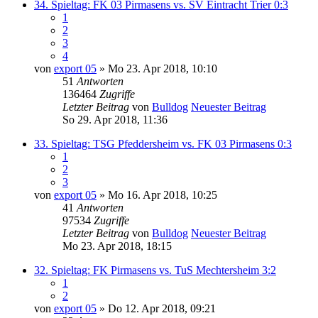
34. Spieltag: FK 03 Pirmasens vs. SV Eintracht Trier 0:3
1
2
3
4
von
export 05
» Mo 23. Apr 2018, 10:10
51
Antworten
136464
Zugriffe
Letzter Beitrag
von
Bulldog
Neuester Beitrag
So 29. Apr 2018, 11:36
33. Spieltag: TSG Pfeddersheim vs. FK 03 Pirmasens 0:3
1
2
3
von
export 05
» Mo 16. Apr 2018, 10:25
41
Antworten
97534
Zugriffe
Letzter Beitrag
von
Bulldog
Neuester Beitrag
Mo 23. Apr 2018, 18:15
32. Spieltag: FK Pirmasens vs. TuS Mechtersheim 3:2
1
2
von
export 05
» Do 12. Apr 2018, 09:21