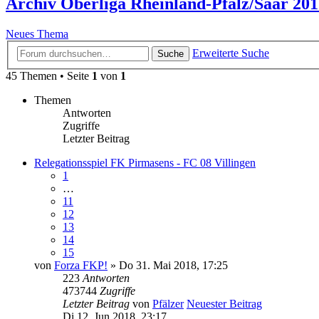
Archiv Oberliga Rheinland-Pfalz/Saar 201
Neues Thema
Erweiterte Suche
Suche
45 Themen • Seite
1
von
1
Themen
Antworten
Zugriffe
Letzter Beitrag
Relegationsspiel FK Pirmasens - FC 08 Villingen
1
…
11
12
13
14
15
von
Forza FKP!
» Do 31. Mai 2018, 17:25
223
Antworten
473744
Zugriffe
Letzter Beitrag
von
Pfälzer
Neuester Beitrag
Di 12. Jun 2018, 23:17