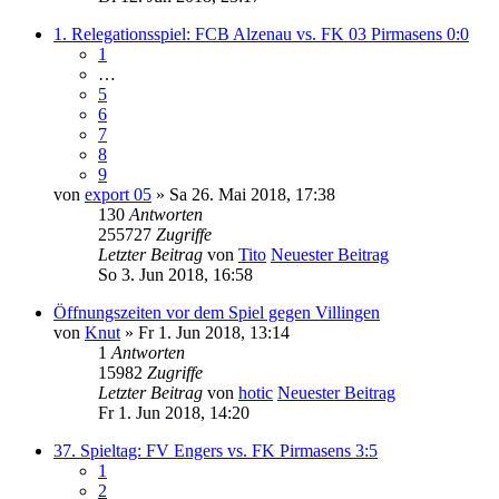
1. Relegationsspiel: FCB Alzenau vs. FK 03 Pirmasens 0:0
1
…
5
6
7
8
9
von
export 05
» Sa 26. Mai 2018, 17:38
130
Antworten
255727
Zugriffe
Letzter Beitrag
von
Tito
Neuester Beitrag
So 3. Jun 2018, 16:58
Öffnungszeiten vor dem Spiel gegen Villingen
von
Knut
» Fr 1. Jun 2018, 13:14
1
Antworten
15982
Zugriffe
Letzter Beitrag
von
hotic
Neuester Beitrag
Fr 1. Jun 2018, 14:20
37. Spieltag: FV Engers vs. FK Pirmasens 3:5
1
2