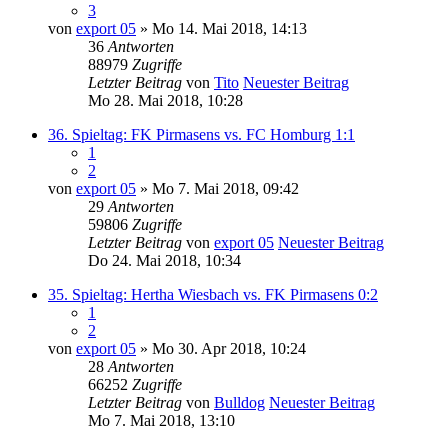
3
von
export 05
» Mo 14. Mai 2018, 14:13
36
Antworten
88979
Zugriffe
Letzter Beitrag
von
Tito
Neuester Beitrag
Mo 28. Mai 2018, 10:28
36. Spieltag: FK Pirmasens vs. FC Homburg 1:1
1
2
von
export 05
» Mo 7. Mai 2018, 09:42
29
Antworten
59806
Zugriffe
Letzter Beitrag
von
export 05
Neuester Beitrag
Do 24. Mai 2018, 10:34
35. Spieltag: Hertha Wiesbach vs. FK Pirmasens 0:2
1
2
von
export 05
» Mo 30. Apr 2018, 10:24
28
Antworten
66252
Zugriffe
Letzter Beitrag
von
Bulldog
Neuester Beitrag
Mo 7. Mai 2018, 13:10