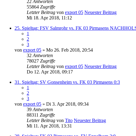
22
Antworten
55864
Zugriffe
Letzter Beitrag
von
export 05
Neuester Beitrag
Mi 18. Apr 2018, 11:12
25. Spieltag: FSV Salmrohr vs. FK 03 Pirmasens NACHHOL
1
2
3
von
export 05
» Mo 26. Feb 2018, 20:54
32
Antworten
78027
Zugriffe
Letzter Beitrag
von
export 05
Neuester Beitrag
Do 12. Apr 2018, 09:17
31. Spieltag: SV Gonsenheim vs. FK 03 Pirmasens 0:3
1
2
3
von
export 05
» Di 3. Apr 2018, 09:34
39
Antworten
88311
Zugriffe
Letzter Beitrag
von
Tito
Neuester Beitrag
Mi 11. Apr 2018, 13:31