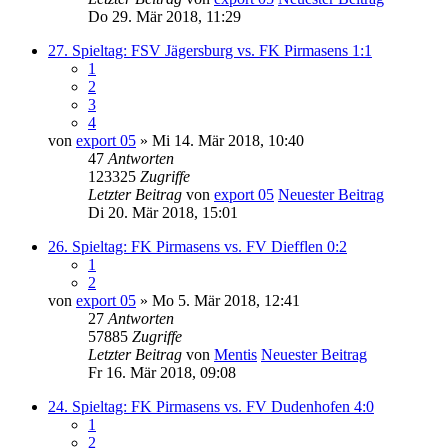
Do 29. Mär 2018, 11:29
27. Spieltag: FSV Jägersburg vs. FK Pirmasens 1:1
1
2
3
4
von
export 05
» Mi 14. Mär 2018, 10:40
47
Antworten
123325
Zugriffe
Letzter Beitrag
von
export 05
Neuester Beitrag
Di 20. Mär 2018, 15:01
26. Spieltag: FK Pirmasens vs. FV Diefflen 0:2
1
2
von
export 05
» Mo 5. Mär 2018, 12:41
27
Antworten
57885
Zugriffe
Letzter Beitrag
von
Mentis
Neuester Beitrag
Fr 16. Mär 2018, 09:08
24. Spieltag: FK Pirmasens vs. FV Dudenhofen 4:0
1
2