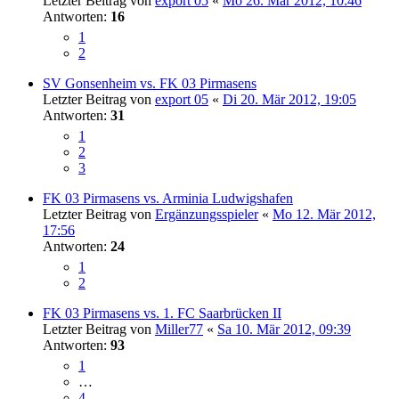
Letzter Beitrag von
export 05
«
Mo 26. Mär 2012, 10:46
Antworten:
16
1
2
SV Gonsenheim vs. FK 03 Pirmasens
Letzter Beitrag von
export 05
«
Di 20. Mär 2012, 19:05
Antworten:
31
1
2
3
FK 03 Pirmasens vs. Arminia Ludwigshafen
Letzter Beitrag von
Ergänzungsspieler
«
Mo 12. Mär 2012,
17:56
Antworten:
24
1
2
FK 03 Pirmasens vs. 1. FC Saarbrücken II
Letzter Beitrag von
Miller77
«
Sa 10. Mär 2012, 09:39
Antworten:
93
1
…
4