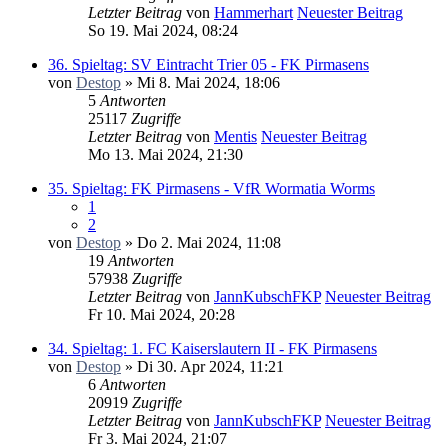
Letzter Beitrag
von
Hammerhart
Neuester Beitrag
So 19. Mai 2024, 08:24
36. Spieltag: SV Eintracht Trier 05 - FK Pirmasens
von
Destop
» Mi 8. Mai 2024, 18:06
5
Antworten
25117
Zugriffe
Letzter Beitrag
von
Mentis
Neuester Beitrag
Mo 13. Mai 2024, 21:30
35. Spieltag: FK Pirmasens - VfR Wormatia Worms
1
2
von
Destop
» Do 2. Mai 2024, 11:08
19
Antworten
57938
Zugriffe
Letzter Beitrag
von
JannKubschFKP
Neuester Beitrag
Fr 10. Mai 2024, 20:28
34. Spieltag: 1. FC Kaiserslautern II - FK Pirmasens
von
Destop
» Di 30. Apr 2024, 11:21
6
Antworten
20919
Zugriffe
Letzter Beitrag
von
JannKubschFKP
Neuester Beitrag
Fr 3. Mai 2024, 21:07