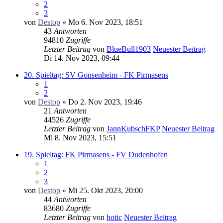
2
3
von
Destop
» Mo 6. Nov 2023, 18:51
43
Antworten
94810
Zugriffe
Letzter Beitrag
von
BlueBull1903
Neuester Beitrag
Di 14. Nov 2023, 09:44
20. Spieltag: SV Gonsenheim - FK Pirmasens
1
2
von
Destop
» Do 2. Nov 2023, 19:46
21
Antworten
44526
Zugriffe
Letzter Beitrag
von
JannKubschFKP
Neuester Beitrag
Mi 8. Nov 2023, 15:51
19. Spieltag: FK Pirmasens - FV Dudenhofen
1
2
3
von
Destop
» Mi 25. Okt 2023, 20:00
44
Antworten
83680
Zugriffe
Letzter Beitrag
von
hotic
Neuester Beitrag