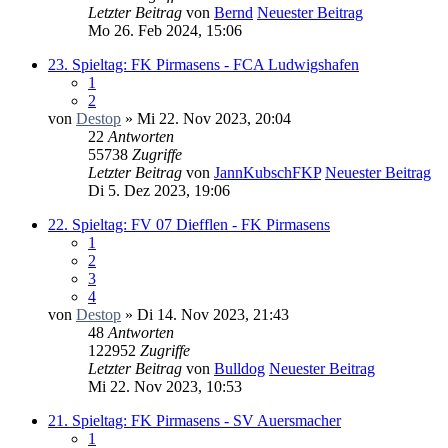
Letzter Beitrag
von
Bernd
Neuester Beitrag
Mo 26. Feb 2024, 15:06
23. Spieltag: FK Pirmasens - FCA Ludwigshafen
1
2
von
Destop
» Mi 22. Nov 2023, 20:04
22
Antworten
55738
Zugriffe
Letzter Beitrag
von
JannKubschFKP
Neuester Beitrag
Di 5. Dez 2023, 19:06
22. Spieltag: FV 07 Diefflen - FK Pirmasens
1
2
3
4
von
Destop
» Di 14. Nov 2023, 21:43
48
Antworten
122952
Zugriffe
Letzter Beitrag
von
Bulldog
Neuester Beitrag
Mi 22. Nov 2023, 10:53
21. Spieltag: FK Pirmasens - SV Auersmacher
1