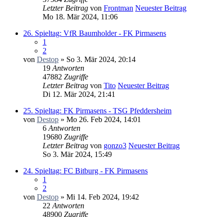
Letzter Beitrag
von
Frontman
Neuester Beitrag
Mo 18. Mär 2024, 11:06
26. Spieltag: VfR Baumholder - FK Pirmasens
1
2
von
Destop
» So 3. Mär 2024, 20:14
19
Antworten
47882
Zugriffe
Letzter Beitrag
von
Tito
Neuester Beitrag
Di 12. Mär 2024, 21:41
25. Spieltag: FK Pirmasens - TSG Pfeddersheim
von
Destop
» Mo 26. Feb 2024, 14:01
6
Antworten
19680
Zugriffe
Letzter Beitrag
von
gonzo3
Neuester Beitrag
So 3. Mär 2024, 15:49
24. Spieltag: FC Bitburg - FK Pirmasens
1
2
von
Destop
» Mi 14. Feb 2024, 19:42
22
Antworten
48900
Zugriffe