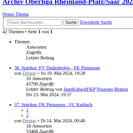
Archiv Oberliga Rheinland-Pfalz/Saar 202
Neues Thema
Erweiterte Suche
Suche
42 Themen • Seite
1
von
1
Themen
Antworten
Zugriffe
Letzter Beitrag
38. Spieltag: FV Dudenhofen - FK Pirmasens
von
Destop
» So 19. Mai 2024, 19:28
10
Antworten
43796
Zugriffe
Letzter Beitrag
von
JannKubschFKP
Neuester Beitrag
Do 23. Mai 2024, 19:37
37. Spieltag: FK Pirmasens - FC Karbach
1
2
von
Destop
» Di 14. Mai 2024, 09:48
18
Antworten
53468
Zugriffe