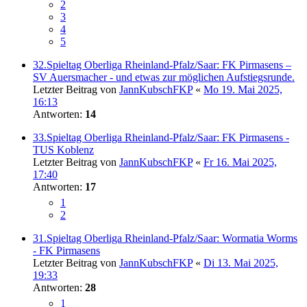
2
3
4
5
32.Spieltag Oberliga Rheinland-Pfalz/Saar: FK Pirmasens –
SV Auersmacher - und etwas zur möglichen Aufstiegsrunde.
Letzter Beitrag von
JannKubschFKP
«
Mo 19. Mai 2025,
16:13
Antworten:
14
33.Spieltag Oberliga Rheinland-Pfalz/Saar: FK Pirmasens -
TUS Koblenz
Letzter Beitrag von
JannKubschFKP
«
Fr 16. Mai 2025,
17:40
Antworten:
17
1
2
31.Spieltag Oberliga Rheinland-Pfalz/Saar: Wormatia Worms
- FK Pirmasens
Letzter Beitrag von
JannKubschFKP
«
Di 13. Mai 2025,
19:33
Antworten:
28
1