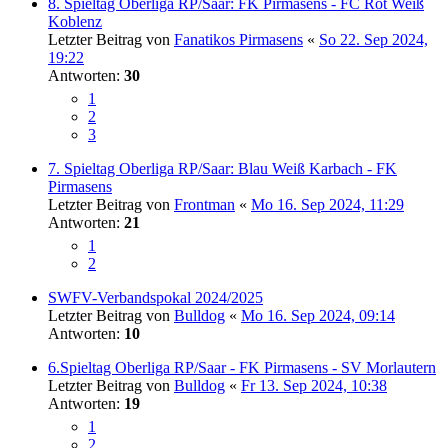
8. Spieltag Oberliga RP/Saar: FK Pirmasens - FC Rot Weiß
Koblenz
Letzter Beitrag von
Fanatikos Pirmasens
«
So 22. Sep 2024,
19:22
Antworten:
30
1
2
3
7. Spieltag Oberliga RP/Saar: Blau Weiß Karbach - FK
Pirmasens
Letzter Beitrag von
Frontman
«
Mo 16. Sep 2024, 11:29
Antworten:
21
1
2
SWFV-Verbandspokal 2024/2025
Letzter Beitrag von
Bulldog
«
Mo 16. Sep 2024, 09:14
Antworten:
10
6.Spieltag Oberliga RP/Saar - FK Pirmasens - SV Morlautern
Letzter Beitrag von
Bulldog
«
Fr 13. Sep 2024, 10:38
Antworten:
19
1
2