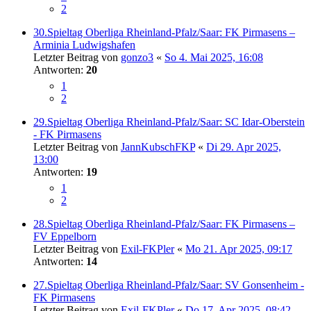
2
30.Spieltag Oberliga Rheinland-Pfalz/Saar: FK Pirmasens –
Arminia Ludwigshafen
Letzter Beitrag von
gonzo3
«
So 4. Mai 2025, 16:08
Antworten:
20
1
2
29.Spieltag Oberliga Rheinland-Pfalz/Saar: SC Idar-Oberstein
- FK Pirmasens
Letzter Beitrag von
JannKubschFKP
«
Di 29. Apr 2025,
13:00
Antworten:
19
1
2
28.Spieltag Oberliga Rheinland-Pfalz/Saar: FK Pirmasens –
FV Eppelborn
Letzter Beitrag von
Exil-FKPler
«
Mo 21. Apr 2025, 09:17
Antworten:
14
27.Spieltag Oberliga Rheinland-Pfalz/Saar: SV Gonsenheim -
FK Pirmasens
Letzter Beitrag von
Exil-FKPler
«
Do 17. Apr 2025, 08:42