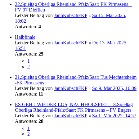
22.Spieltag Oberliga Rheinland-Pfalz/Saar: FK Pirmasens –
FV 07 Diefflen
Letzter Beitrag von
JannKubschFKP
«
Sa 15. Mär 2025,
18:02
Antworten:
4
Halbfinale
Letzter Beitrag von
JannKubschFKP
«
Do 13. Mär 2025,
16:51
Antworten:
25
1
2
21.Spieltag Oberliga Rheinland-Pfalz/Saar: Tus Mechtersheim
-FK Pirmasens
Letzter Beitrag von
JannKubschFKP
«
So 9. Mär 2025, 16:09
Antworten:
11
ES GEHT WIEDER LOS, NACHHOLSPIEL: 18.Spieltag
Oberliga Rheinland-Pfalz/Saar: FK Pirmasens – FV Engers
Letzter Beitrag von
JannKubschFKP
«
Sa 1. Mär 2025, 14:57
Antworten:
28
1
2