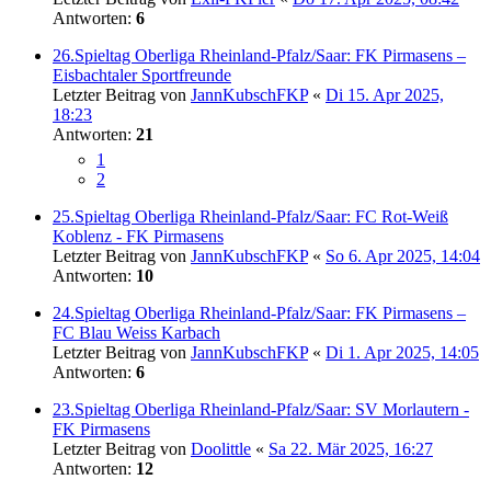
Antworten:
6
26.Spieltag Oberliga Rheinland-Pfalz/Saar: FK Pirmasens –
Eisbachtaler Sportfreunde
Letzter Beitrag von
JannKubschFKP
«
Di 15. Apr 2025,
18:23
Antworten:
21
1
2
25.Spieltag Oberliga Rheinland-Pfalz/Saar: FC Rot-Weiß
Koblenz - FK Pirmasens
Letzter Beitrag von
JannKubschFKP
«
So 6. Apr 2025, 14:04
Antworten:
10
24.Spieltag Oberliga Rheinland-Pfalz/Saar: FK Pirmasens –
FC Blau Weiss Karbach
Letzter Beitrag von
JannKubschFKP
«
Di 1. Apr 2025, 14:05
Antworten:
6
23.Spieltag Oberliga Rheinland-Pfalz/Saar: SV Morlautern -
FK Pirmasens
Letzter Beitrag von
Doolittle
«
Sa 22. Mär 2025, 16:27
Antworten:
12