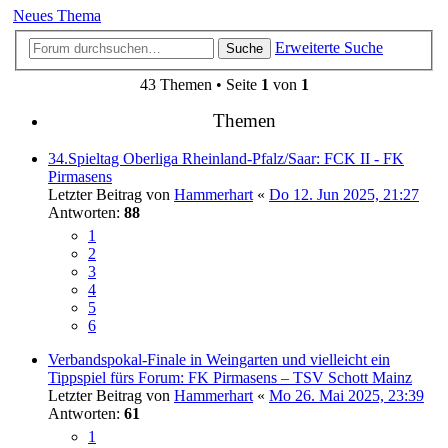
Neues Thema
Erweiterte Suche
Suche
43 Themen • Seite
1
von
1
Themen
34.Spieltag Oberliga Rheinland-Pfalz/Saar: FCK II - FK
Pirmasens
Letzter Beitrag von
Hammerhart
«
Do 12. Jun 2025, 21:27
Antworten:
88
1
2
3
4
5
6
Verbandspokal-Finale in Weingarten und vielleicht ein
Tippspiel fürs Forum: FK Pirmasens – TSV Schott Mainz
Letzter Beitrag von
Hammerhart
«
Mo 26. Mai 2025, 23:39
Antworten:
61
1