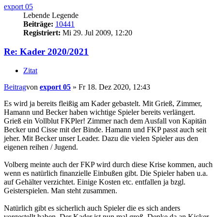
export 05
Lebende Legende
Beiträge:
10441
Registriert:
Mi 29. Jul 2009, 12:20
Re: Kader 2020/2021
Zitat
Beitrag
von
export 05
»
Fr 18. Dez 2020, 12:43
Es wird ja bereits fleißig am Kader gebastelt. Mit Grieß, Zimmer,
Hamann und Becker haben wichtige Spieler bereits verlängert.
Grieß ein Vollblut FKPler! Zimmer nach dem Ausfall von Kapitän
Becker und Cisse mit der Binde. Hamann und FKP passt auch seit
jeher. Mit Becker unser Leader. Dazu die vielen Spieler aus den
eigenen reihen / Jugend.
Volberg meinte auch der FKP wird durch diese Krise kommen, auch
wenn es natürlich finanzielle Einbußen gibt. Die Spieler haben u.a.
auf Gehälter verzichtet. Einige Kosten etc. entfallen ja bzgl.
Geisterspielen. Man steht zusammen.
Natürlich gibt es sicherlich auch Spieler die es sich anders
vorgestellt haben. Der Kader ist nun mal groß. Denke da an Kicker