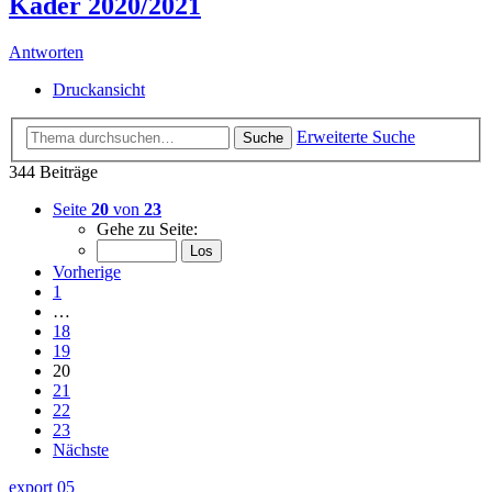
Kader 2020/2021
Antworten
Druckansicht
Erweiterte Suche
Suche
344 Beiträge
Seite
20
von
23
Gehe zu Seite:
Vorherige
1
…
18
19
20
21
22
23
Nächste
export 05