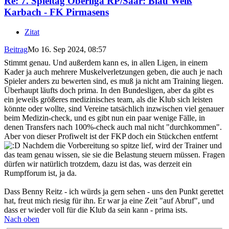
Re: 7. Spieltag Oberliga RP/Saar: Blau Weiß
Karbach - FK Pirmasens
Zitat
Beitrag
Mo 16. Sep 2024, 08:57
Stimmt genau. Und außerdem kann es, in allen Ligen, in einem
Kader ja auch mehrere Muskelverletzungen geben, die auch je nach
Spieler anders zu bewerten sind, es muß ja nicht am Training liegen.
Überhaupt läufts doch prima. In den Bundesligen, aber da gibt es
ein jeweils größeres medizinisches team, als die Klub sich leisten
könnte oder wollte, sind Vereine tatsächlich inzwischen viel genauer
beim Medizin-check, und es gibt nun ein paar wenige Fälle, in
denen Transfers nach 100%-check auch mal nicht "durchkommen".
Aber von dieser Profiwelt ist der FKP doch ein Stückchen entfernt
Nachdem die Vorbereitung so spitze lief, wird der Trainer und
das team genau wissen, sie sie die Belastung steuern müssen. Fragen
dürfen wir natürlich trotzdem, dazu ist das, was derzeit ein
Rumpfforum ist, ja da.
Dass Benny Reitz - ich würds ja gern sehen - uns den Punkt gerettet
hat, freut mich riesig für ihn. Er war ja eine Zeit "auf Abruf", und
dass er wieder voll für die Klub da sein kann - prima ists.
Nach oben