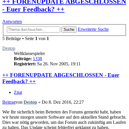
++ FORENUPDATE ABGESCHLOSSEN
- Euer Feedback? ++
Antworten
Erweiterte Suche
Suche
5 Beiträge • Seite
1
von
1
Destop
Weltklassespieler
Beiträge:
1338
Registriert:
Sa 26. Nov 2005, 19:11
++ FORENUPDATE ABGESCHLOSSEN - Euer
Feedback? ++
Zitat
Beitrag
von
Destop
»
Do 8. Dez 2016, 22:27
Wie Ihr sicherlich beim Betreten des Forums gemerkt habt, haben
wir heute morgen unsere Software auf den aktuellen Stand gebracht.
Dies war nötig geworden, um das Forum auch zukünftig am Laufen
zu halten. Das Update scheint fehlerfrei geklappt zu haben.